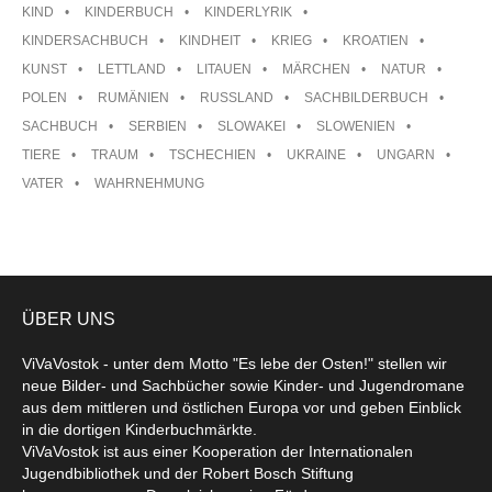
KIND
KINDERBUCH
KINDERLYRIK
KINDERSACHBUCH
KINDHEIT
KRIEG
KROATIEN
KUNST
LETTLAND
LITAUEN
MÄRCHEN
NATUR
POLEN
RUMÄNIEN
RUSSLAND
SACHBILDERBUCH
SACHBUCH
SERBIEN
SLOWAKEI
SLOWENIEN
TIERE
TRAUM
TSCHECHIEN
UKRAINE
UNGARN
VATER
WAHRNEHMUNG
ÜBER UNS
ViVaVostok - unter dem Motto "Es lebe der Osten!" stellen wir
neue Bilder- und Sachbücher sowie Kinder- und Jugendromane
aus dem mittleren und östlichen Europa vor und geben Einblick
in die dortigen Kinderbuchmärkte.
ViVaVostok ist aus einer Kooperation der Internationalen
Jugendbibliothek und der Robert Bosch Stiftung