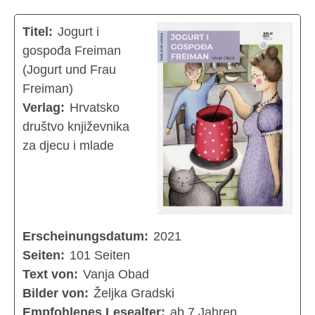
Titel:
Jogurt i
gospođa Freiman
(Jogurt und Frau
Freiman)
Verlag:
Hrvatsko
društvo književnika
za djecu i mlade
Erscheinungsdatum:
2021
Seiten:
101 Seiten
Text von:
Vanja Obad
Bilder von:
Željka Gradski
Empfohlenes Lesealter:
ab 7 Jahren