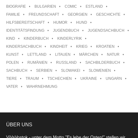
BIOGRAFIE
BULGARIEN
COMIC
ESTLAND
FAMILIE
FREUNDSCHAFT
GEORGIEN
GESCHICHTE
HILFSBEREITSCHAFT
HUMOR
HUND
IDENTITÄTSFINDUNG
JUGENDBUCH
JUGENDSACHBUCH
KIND
KINDERBUCH
KINDERLYRIK
KINDERSACHBUCH
KINDHEIT
KRIEG
KROATIEN
KUNST
LETTLAND
LITAUEN
MÄRCHEN
NATUR
POLEN
RUMÄNIEN
RUSSLAND
SACHBILDERBUCH
SACHBUCH
SERBIEN
SLOWAKEI
SLOWENIEN
TIERE
TRAUM
TSCHECHIEN
UKRAINE
UNGARN
VATER
WAHRNEHMUNG
ÜBER UNS
ViVaVostok - unter dem Motto "Es lebe der Osten!" stellen wir