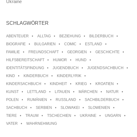
Ukraine
SCHLAGWÖRTER
ABENTEUER
ALLTAG
BEZIEHUNG
BILDERBUCH
BIOGRAFIE
BULGARIEN
COMIC
ESTLAND
FAMILIE
FREUNDSCHAFT
GEORGIEN
GESCHICHTE
HILFSBEREITSCHAFT
HUMOR
HUND
IDENTITÄTSFINDUNG
JUGENDBUCH
JUGENDSACHBUCH
KIND
KINDERBUCH
KINDERLYRIK
KINDERSACHBUCH
KINDHEIT
KRIEG
KROATIEN
KUNST
LETTLAND
LITAUEN
MÄRCHEN
NATUR
POLEN
RUMÄNIEN
RUSSLAND
SACHBILDERBUCH
SACHBUCH
SERBIEN
SLOWAKEI
SLOWENIEN
TIERE
TRAUM
TSCHECHIEN
UKRAINE
UNGARN
VATER
WAHRNEHMUNG