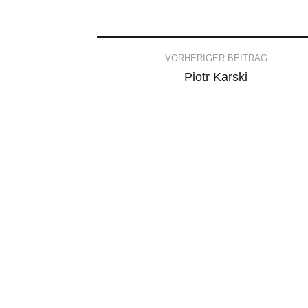
Post
VORHERIGER BEITRAG
Piotr Karski
navigation