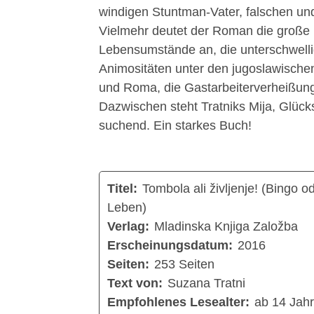
windigen Stuntman-Vater, falschen un
Vielmehr deutet der Roman die große
Lebensumstände an, die unterschwellig
Animositäten unter den jugoslawische
und Roma, die Gastarbeiterverheißung
Dazwischen steht Tratniks Mija, Glück
suchend. Ein starkes Buch!
Titel:
Tombola ali življenje! (Bingo o
Leben)
Verlag:
Mladinska Knjiga Založba
Erscheinungsdatum:
2016
Seiten:
253 Seiten
Text von:
Suzana Tratni
Empfohlenes Lesealter:
ab 14 Jah