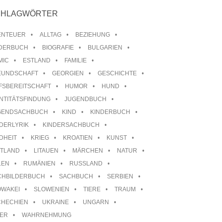
CHLAGWÖRTER
ENTEUER
ALLTAG
BEZIEHUNG
LDERBUCH
BIOGRAFIE
BULGARIEN
MIC
ESTLAND
FAMILIE
EUNDSCHAFT
GEORGIEN
GESCHICHTE
FSBEREITSCHAFT
HUMOR
HUND
NTITÄTSFINDUNG
JUGENDBUCH
GENDSACHBUCH
KIND
KINDERBUCH
DERLYRIK
KINDERSACHBUCH
DHEIT
KRIEG
KROATIEN
KUNST
TTLAND
LITAUEN
MÄRCHEN
NATUR
LEN
RUMÄNIEN
RUSSLAND
CHBILDERBUCH
SACHBUCH
SERBIEN
OWAKEI
SLOWENIEN
TIERE
TRAUM
CHECHIEN
UKRAINE
UNGARN
TER
WAHRNEHMUNG