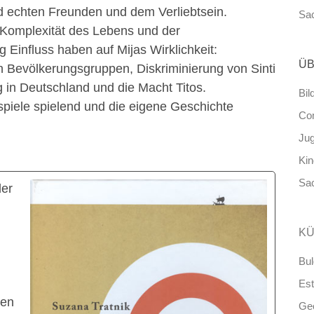
d echten Freunden und dem Verliebtsein.
Sa
 Komplexität des Lebens und der
 Einfluss haben auf Mijas Wirklichkeit:
ÜB
n Bevölkerungsgruppen, Diskriminierung von Sinti
 in Deutschland und die Macht Titos.
Bil
spiele spielend und die eigene Geschichte
Co
Ju
Ki
Sa
der
KÜ
Bul
Est
ren
Ge