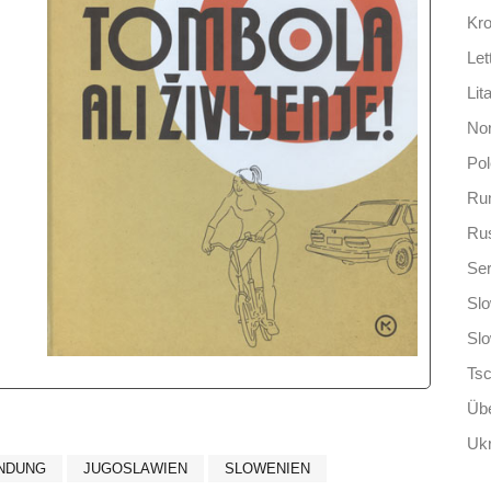
Kro
Let
Lit
No
Po
Ru
Ru
Ser
Slo
Sl
Ts
Übe
Ukr
INDUNG
JUGOSLAWIEN
SLOWENIEN