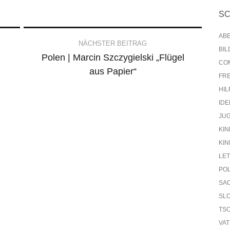
S
AB
NÄCHSTER BEITRAG
BI
Polen | Marcin Szczygielski „Flügel
CO
aus Papier“
FR
HIL
IDE
JU
KIN
KIN
LE
PO
SA
SL
TS
VA