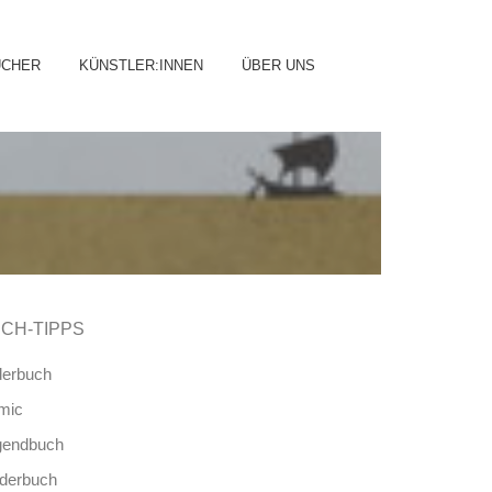
ip
ÜCHER
KÜNSTLER:INNEN
ÜBER UNS
ntent
CH-TIPPS
derbuch
mic
gendbuch
nderbuch