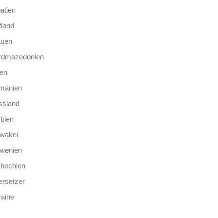
atien
tland
auen
rdmazedonien
len
mänien
ssland
bien
wakei
owenien
chechien
rsetzer
aine