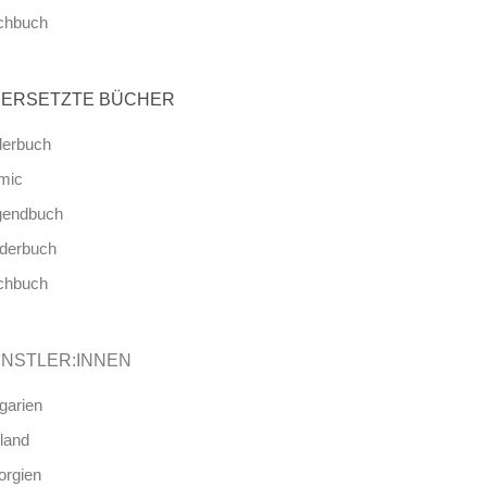
chbuch
ERSETZTE BÜCHER
derbuch
mic
gendbuch
nderbuch
chbuch
NSTLER:INNEN
garien
land
orgien