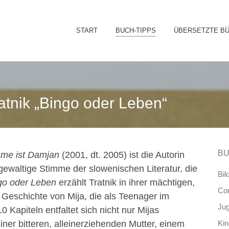
Sk
START
BUCH-TIPPS
ÜBERSETZTE B
to
co
atnik „Bingo oder Leben“
BU
me ist Damjan
(2001, dt. 2005) ist die Autorin
gewaltige Stimme der slowenischen Literatur, die
Bil
go oder Leben
erzählt Tratnik in ihrer mächtigen,
Co
 Geschichte von Mija, die als Teenager im
Ju
 Kapiteln entfaltet sich nicht nur Mijas
ner bitteren, alleinerziehenden Mutter, einem
Ki