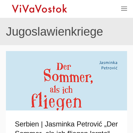
Jugoslawienkriege
Serbien | Jasminka Petrović „Der