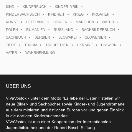
KIND
KINDERBUCH
KINDERLYRIK
KINDERSACHBUCH
KINDHEIT
KRIEG
KROATIEN
KUNST
LETTLAND
LITAUEN
MÄRCHEN
NATUR
POLEN
RUMÄNIEN
RUSSLAND
SACHBILDERBUCH
SACHBUCH
SERBIEN
SLOWAKEI
SLOWENIEN
TIERE
TRAUM
TSCHECHIEN
UKRAINE
UNGARN
VATER
WAHRNEHMUNG
ÜBER UNS
ViVaVostok - unter dem Motto "Es lebe der Osten!" stellen wir
neue Bilder- und Sachbücher sowie Kinder- und Jugendromane
aus dem mittleren und östlichen Europa vor und geben Einblick
in die dortigen Kinderbuchmärkte.
ViVaVostok ist aus einer Kooperation der Internationalen
Jugendbibliothek und der Robert Bosch Stiftung