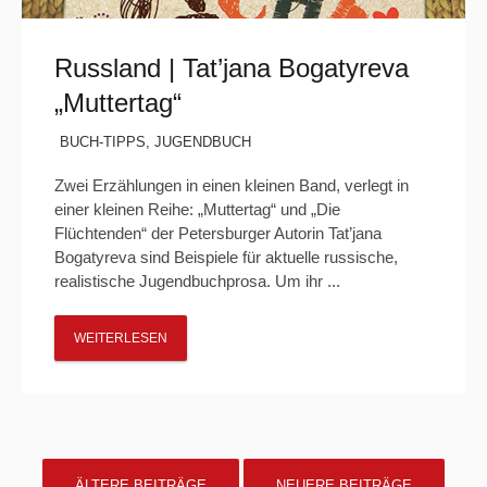
Russland | Tat’jana Bogatyreva
„Muttertag“
BUCH-TIPPS
,
JUGENDBUCH
Zwei Erzählungen in einen kleinen Band, verlegt in
einer kleinen Reihe: „Muttertag“ und „Die
Flüchtenden“ der Petersburger Autorin Tat’jana
Bogatyreva sind Beispiele für aktuelle russische,
realistische Jugendbuchprosa. Um ihr ...
WEITERLESEN
POSTS
ÄLTERE BEITRÄGE
NEUERE BEITRÄGE